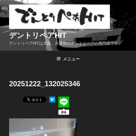
コ
ン
テ
ン
ツ
デントリペアHIT
へ
デントリペアHITは大阪、兵庫県のデントリペアの専門店です。
ス
キ
メニュー
ッ
プ
20251222_132025346