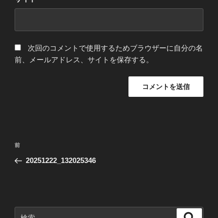
次回のコメントで使用するためブラウザーに自分の名
前、メールアドレス、サイトを保存する。
投
前
前
稿
の
20251222_132025346
ナ
投
ビ
稿
ゲ
ー
検
検