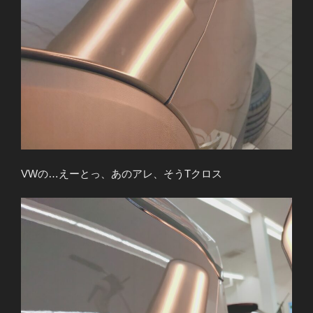
VWの…えーとっ、あのアレ、そうTクロス