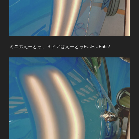
ミニのえーとっ、３ドアはえーとっF…F…F56？