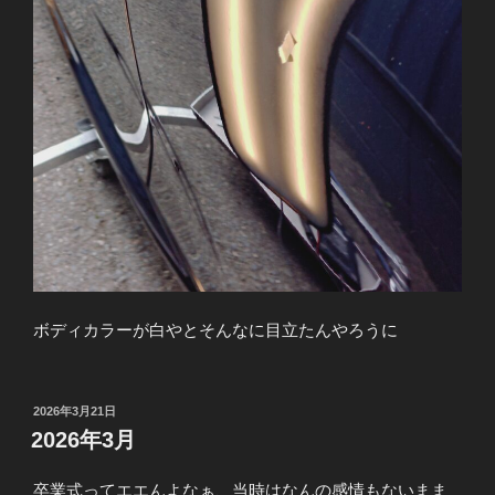
ボディカラーが白やとそんなに目立たんやろうに
投
2026年3月21日
稿
2026年3月
日:
卒業式ってエエんよなぁ、当時はなんの感情もないまま