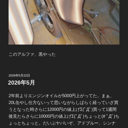
このアルファ、黒やった
投
2026年5月22日
稿
2026年5月
日:
2年前よりエンジンオイルが5000円上がってた。まぁ、
20L缶やし仕方ないって思いながらしばらく経っていざ買
うとなった時さらに12000円の値上げΣ(ﾟДﾟ)買って1週間
後見たらさらに10000円の値上げΣ(ﾟДﾟ)ちょっと(# ﾟДﾟ)ち
ょっとちょっと。だいぶヤバいぞ、アドブルー、シンナ