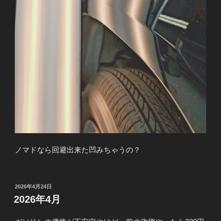
ノマドなら回避出来た凹みちゃうの？
投
2026年4月24日
稿
2026年4月
日: