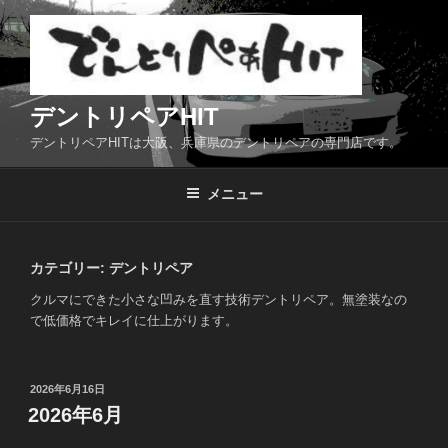
コ
ン
テ
ン
ツ
デントリペアHIT
へ
デントリペアHITは大阪、兵庫県のデントリペアの専門店です。
ス
キ
メニュー
ッ
プ
カテゴリー:
デントリペア
クルマにできた小さな凹みを直す技術デントリペア。無塗装なの
で低価格でキレイに仕上がります。
投
2026年6月16日
稿
2026年6月
日: