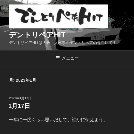
コ
ン
テ
ン
ツ
デントリペアHIT
へ
デントリペアHITは大阪、兵庫県のデントリペアの専門店です。
ス
キ
メニュー
ッ
プ
月:
2023年1月
投
2023年1月17日
稿
1月17日
日:
一年に一度くらい思いだして、誰かに伝えよう。