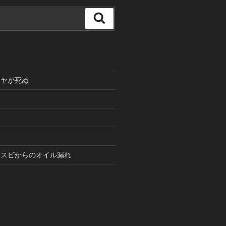
検
索
イヤが死ぬ
ィスビからのオイル漏れ