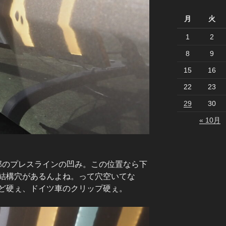
月
火
1
2
8
9
15
16
22
23
29
30
« 10月
下部のプレスラインの凹み。この位置なら下
結構穴があるんよね。って穴空いてな
ど硬ぇ、ドイツ車のクリップ硬ぇ。