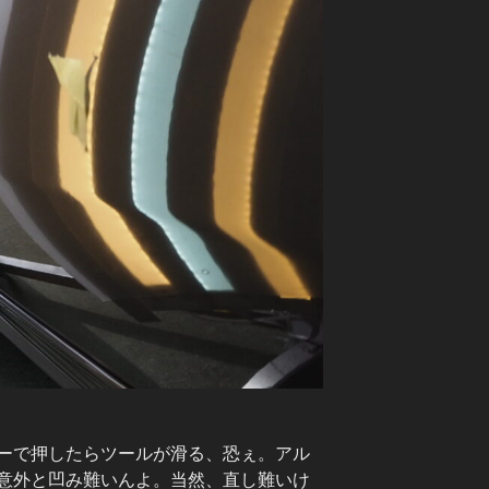
ーで押したらツールが滑る、恐ぇ。アル
意外と凹み難いんよ。当然、直し難いけ