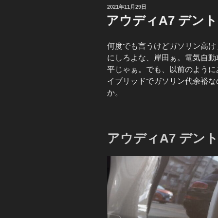
投
2021年11月29日
稿
アウディA7 デン
日:
何度でも言うけどガソリン高け
にしろよな、岸田ぁ。電気自動
平じゃぁ。でも、以前のように
イブリッドでガソリン代余裕な
か。
アウディA7 デン