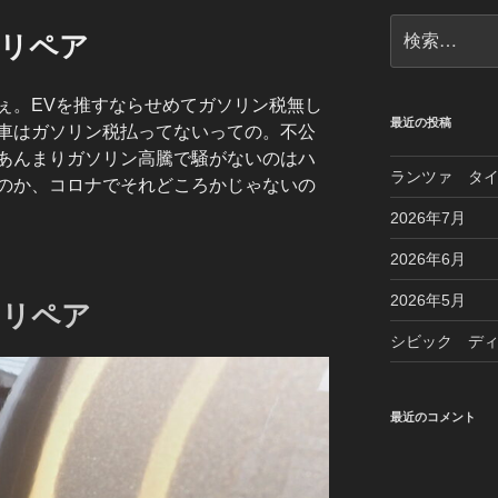
検
トリペア
索:
ぇ。EVを推すならせめてガソリン税無し
最近の投稿
車はガソリン税払ってないっての。不公
あんまりガソリン高騰で騒がないのはハ
ランツァ タ
のか、コロナでそれどころかじゃないの
2026年7月
2026年6月
2026年5月
トリペア
シビック デ
最近のコメント