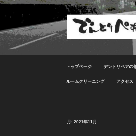
コ
ン
テ
ン
ツ
へ
ス
キ
ッ
トップページ
デントリペアの
プ
ルームクリーニング
アクセス
月:
2021年11月