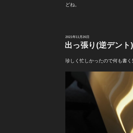
どね。
投
2021年11月26日
稿
出っ張り(逆デント
日:
珍しく忙しかったので何も書く