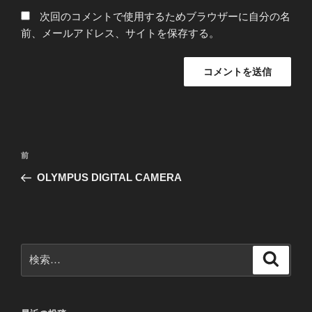
次回のコメントで使用するためブラウザーに自分の名
前、メールアドレス、サイトを保存する。
投
前
前
稿
の
OLYMPUS DIGITAL CAMERA
ナ
投
ビ
稿
ゲ
ー
検
検
シ
索
索:
ョ
ン