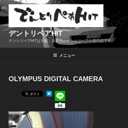
コ
ン
テ
ン
ツ
デントリペアHIT
へ
デントリペアHITは大阪、兵庫県のデントリペアの専門店です。
ス
キ
メニュー
ッ
プ
OLYMPUS DIGITAL CAMERA