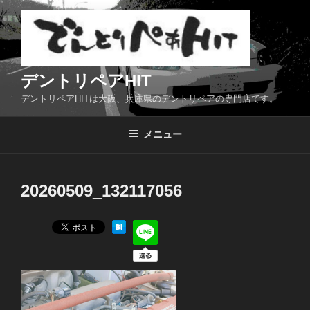
コ
ン
テ
ン
ツ
デントリペアHIT
へ
デントリペアHITは大阪、兵庫県のデントリペアの専門店です。
ス
キ
メニュー
ッ
プ
20260509_132117056