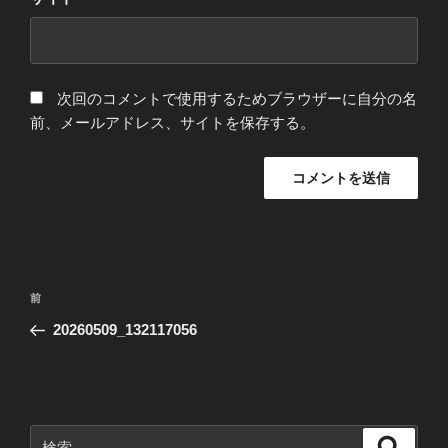
次回のコメントで使用するためブラウザーに自分の名
前、メールアドレス、サイトを保存する。
投
前
前
稿
の
20260509_132117056
ナ
投
ビ
稿
ゲ
ー
検
検