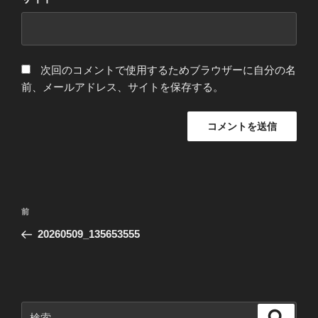
次回のコメントで使用するためブラウザーに自分の名
前、メールアドレス、サイトを保存する。
投
前
前
稿
の
20260509_135653555
ナ
投
ビ
稿
ゲ
ー
検
検