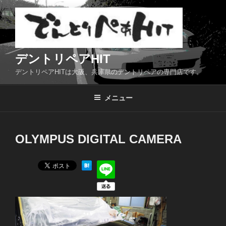
コ
ン
テ
ン
ツ
デントリペアHIT
へ
デントリペアHITは大阪、兵庫県のデントリペアの専門店です。
ス
キ
メニュー
ッ
プ
OLYMPUS DIGITAL CAMERA