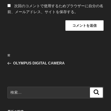
次回のコメントで使用するためブラウザーに自分の名
前、メールアドレス、サイトを保存する。
投
前
前
稿
の
OLYMPUS DIGITAL CAMERA
ナ
投
ビ
稿
ゲ
ー
検
検
シ
索
索:
ョ
ン