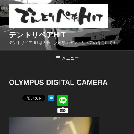
コ
ン
テ
ン
ツ
デントリペアHIT
へ
デントリペアHITは大阪、兵庫県のデントリペアの専門店です。
ス
キ
メニュー
ッ
プ
OLYMPUS DIGITAL CAMERA