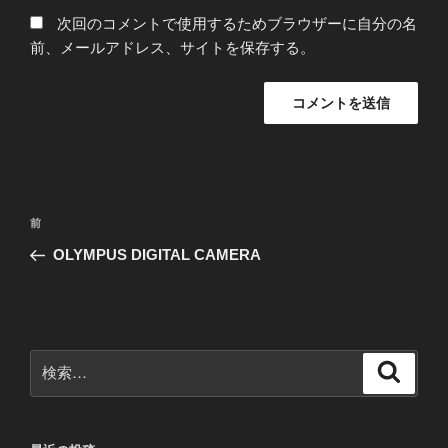
次回のコメントで使用するためブラウザーに自分の名
前、メールアドレス、サイトを保存する。
投
前
前
稿
の
OLYMPUS DIGITAL CAMERA
ナ
投
ビ
稿
ゲ
ー
検
検
シ
索
索:
ョ
ン