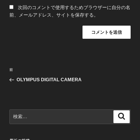
次回のコメントで使用するためブラウザーに自分の名
前、メールアドレス、サイトを保存する。
投
前
前
稿
の
OLYMPUS DIGITAL CAMERA
ナ
投
ビ
稿
ゲ
ー
検
検
シ
索
索:
ョ
ン