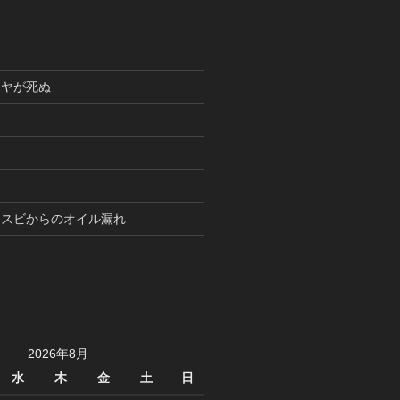
イヤが死ぬ
ィスビからのオイル漏れ
2026年8月
水
木
金
土
日