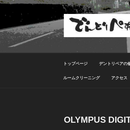
コ
ン
テ
ン
ツ
へ
ス
キ
ッ
トップページ
デントリペアの
プ
ルームクリーニング
アクセス
OLYMPUS DIGI