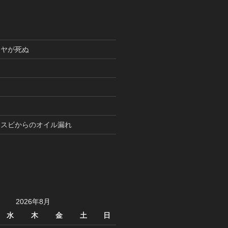
イヤが死ぬ
ィスビからのオイル漏れ
2026年8月
水
木
金
土
日