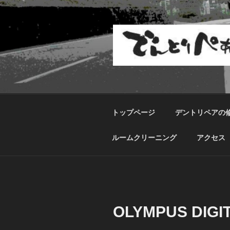
コ
ン
テ
ン
ツ
へ
ス
キ
ッ
トップページ
デントリペアの
プ
ルームクリーニング
アクセス
OLYMPUS DIGI