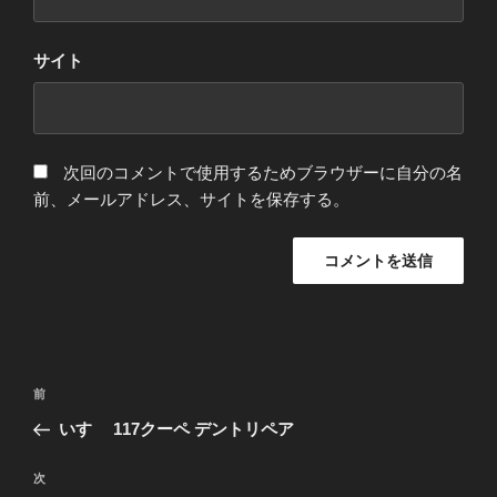
サイト
次回のコメントで使用するためブラウザーに自分の名
前、メールアドレス、サイトを保存する。
投
前
前
稿
の
いすゞ 117クーペ デントリペア
ナ
投
ビ
稿
次
次