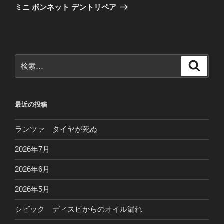
ゲ
の
ミニ ボンネット デントリペア
投
ー
稿
シ
ョ
ン
検
検
索
索:
最近の投稿
ランツァ タイヤが死ぬ
2026年7月
2026年6月
2026年5月
シビック ディスビからのオイル漏れ