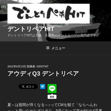
コ
ン
テ
ン
ツ
デントリペアHIT
へ
デントリペアHITは大阪、兵庫県のデントリペアの専門店です。
ス
キ
メニュー
ッ
プ
投
2021年9月13日
投稿者:
DENTHIT
稿
アウディQ3 デントリペア
日:
夏～は股間が痒くなる～♪ってCMを観て「ならへんわ
っ」と思いながらボリボリ。9月になって気が付けば見事