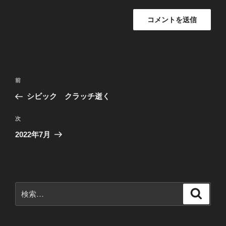
投
前
前
稿
の
シビック クラッチ逝く
ナ
投
ビ
稿
次
次
ゲ
の
2022年7月
投
ー
稿
シ
ョ
ン
検
検
索
索: