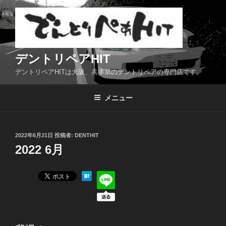
コ
ン
テ
ン
ツ
デントリペアHIT
へ
デントリペアHITは大阪、兵庫県のデントリペアの専門店です。
ス
キ
メニュー
ッ
プ
投
2022年6月21日
投稿者:
DENTHIT
稿
2022 6月
日: