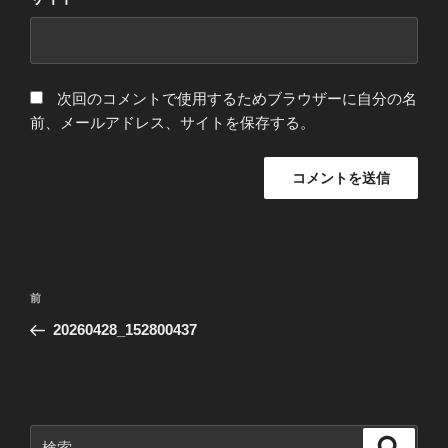
次回のコメントで使用するためブラウザーに自分の名
前、メールアドレス、サイトを保存する。
投
前
前
稿
の
20260428_152800437
ナ
投
ビ
稿
ゲ
ー
検
検