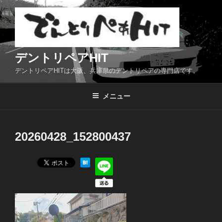
コ
ン
テ
ン
ツ
デントリペアHIT
へ
デントリペアHITは大阪、兵庫県のデントリペアの専門店です。
ス
キ
メニュー
ッ
プ
20260428_152800437