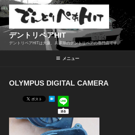
コ
ン
テ
ン
ツ
デントリペアHIT
へ
デントリペアHITは大阪、兵庫県のデントリペアの専門店です。
ス
キ
メニュー
ッ
プ
OLYMPUS DIGITAL CAMERA