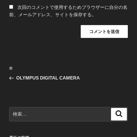
次回のコメントで使用するためブラウザーに自分の名
前、メールアドレス、サイトを保存する。
投
前
前
稿
の
OLYMPUS DIGITAL CAMERA
ナ
投
ビ
稿
ゲ
ー
検
検
シ
索
索:
ョ
ン