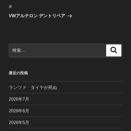
ビ
稿
次
次
ゲ
の
VWアルテロン デントリペア
投
ー
稿
シ
ョ
ン
検
検
索
索:
最近の投稿
ランツァ タイヤが死ぬ
2026年7月
2026年6月
2026年5月