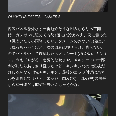
OLYMPUS DIGITAL CAMERA
内装パネルを外さず一番厄介そうな凹みからリペア開
始。ガンガンに暖めても5分後には冷え冷え、急に曇った
り風吹いたり小雨降ったり。ダメージのきつい打痕は少
し残っちゃったけど。次の凹みは押せるけど直らない、
のでパネル外して確認したらメルシート(消音板)。キンキ
ンに冷えてやがる、悪魔的な硬さや。メルシートの一部
剥がしたらあっさり直ったけど、キンキンなのは鉄板だ
けじゃあなく指先もキンキン。最後のエッジ付近はパネ
ルを組直してリペア。エッジ→凹み(大)→凹み(中)の順番
なら30分ほどは時短出来たんちゃうかな。