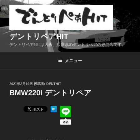
コ
ン
テ
ン
ツ
デントリペアHIT
へ
デントリペアHITは大阪、兵庫県のデントリペアの専門店です。
ス
キ
メニュー
ッ
プ
投
2021年2月19日
投稿者:
DENTHIT
稿
BMW220i デントリペア
日: