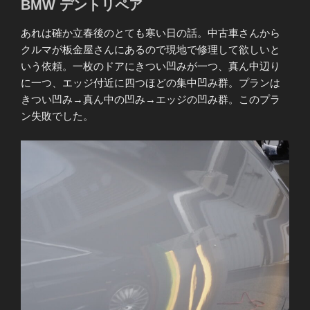
BMW デントリペア
あれは確か立春後のとても寒い日の話。中古車さんから
クルマが板金屋さんにあるので現地で修理して欲しいと
いう依頼。一枚のドアにきつい凹みが一つ、真ん中辺り
に一つ、エッジ付近に四つほどの集中凹み群。プランは
きつい凹み→真ん中の凹み→エッジの凹み群。このプラ
ン失敗でした。