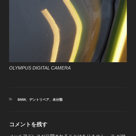
OLYMPUS DIGITAL CAMERA
カ
BMW
、
デントリペア
、
未分類
テ
ゴ
リ
ー
コメントを残す